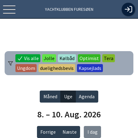
YACHTKLUBBEN FURESØEN
Vis alle
Jolle
Kølbåd
Optimist
Tera
Ungdom
duelighedsbevis
Kapsejlads
Måned
Uge
Agenda
8. – 10. Aug. 2026
Forrige
Næste
I dag