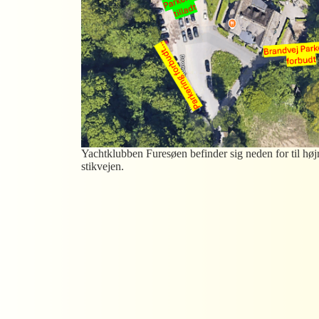
Yachtklubben Furesøen befinder sig neden for til høj
stikvejen.