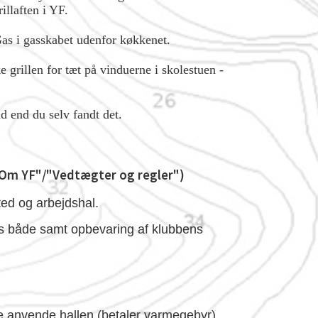
illaften i YF.
 Gas i gasskabet udenfor køkkenet.
len for tæt på vinduerne i skolestuen -
d end du selv fandt det.
"Om YF"/"Vedtægter og regler")
ted og arbejdshal.
ens både samt opbevaring af klubbens
 anvende hallen (betaler varmegebyr).