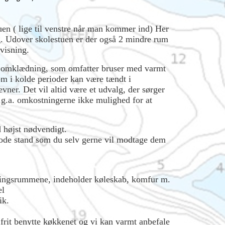
uen ( lige til venstre når man kommer ind) Her
. Udover skolestuen er der også 2 mindre rum
visning.
e omklædning, som omfatter bruser med varmt
om i kolde perioder kan være tændt i
tævner.
Det vil altid være et udvalg, der sørger
g.a. omkostningerne ikke mulighed for at
d højst nødvendigt.
ode stand som du selv gerne vil modtage dem
ningsrummene, indeholder køleskab, komfur m.
el
ik.
rit benytte køkkenet og vi kan varmt anbefale