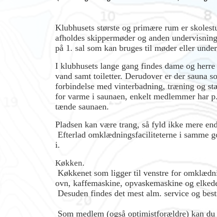
Klubhusets største og primære rum er skolest
afholdes skippermøder og anden undervisning
på 1. sal som kan bruges til møder eller under
I klubhusets lange gang findes dame og herr
vand samt toiletter. Derudover er der sauna s
forbindelse med vinterbadning, træning og s
for varme i saunaen, enkelt medlemmer har p.
tænde saunaen.
Pladsen kan være trang, så fyld ikke mere en
Efterlad omklædningsfaciliteterne i samme g
i.
Køkken.
Køkkenet som ligger til venstre for omklæd
ovn, kaffemaskine, opvaskemaskine og elked
Desuden findes det mest alm. service og best
Som medlem (også optimistforældre) kan du f