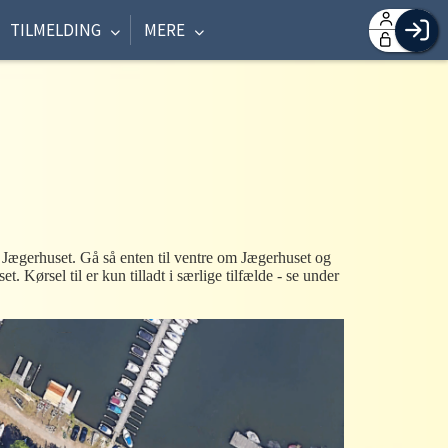
TILMELDING
MERE
F
H
G
O
Log
 Jægerhuset. Gå så enten til ventre om Jægerhuset og
t. Kørsel til er kun tilladt i særlige tilfælde - se under