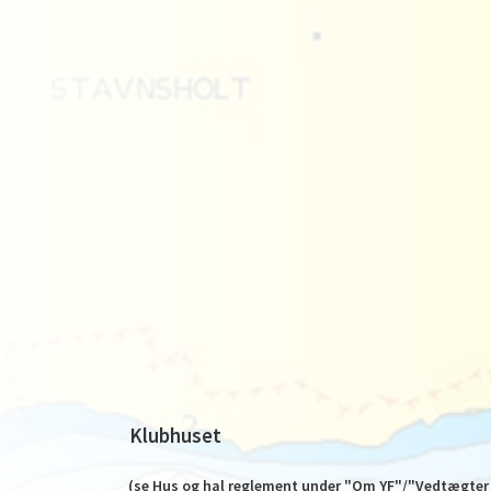
Klubhuset
(se Hus og hal reglement under "Om YF"/"Vedtægter 