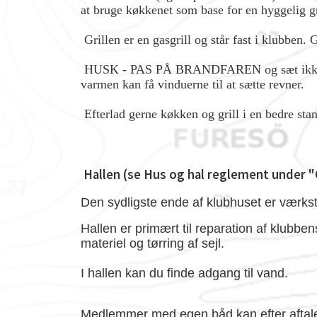
at bruge køkkenet som base for en hyggelig gr
Grillen er en gasgrill og står fast i klubben.
HUSK - PAS PÅ BRANDFAREN og sæt ikke gril
varmen kan få vinduerne til at sætte revner.
Efterlad gerne køkken og grill i en bedre stan
Hallen (se Hus og hal reglement under 
Den sydligste ende af klubhuset er værks
Hallen er primært til reparation af klubb
materiel og tørring af sejl.
I hallen kan du finde adgang til vand.
Medlemmer med egen båd kan efter aftale