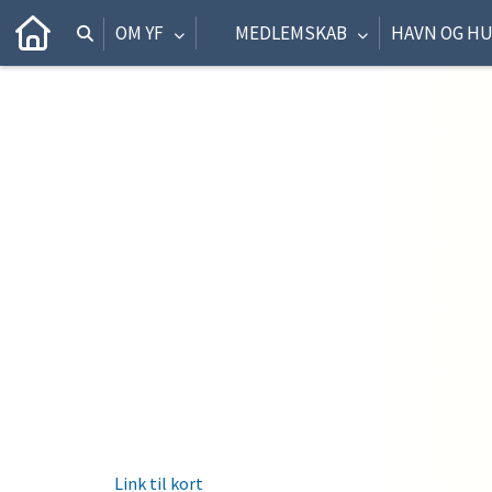
OM YF
MEDLEMSKAB
HAVN OG H
Link til kort