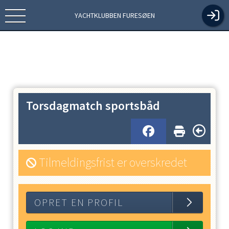
YACHTKLUBBEN FURESØEN
Torsdagmatch sportsbåd
Tilmeldingsfrist er overskredet
OPRET EN PROFIL